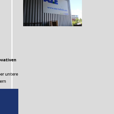
ovativen
er untere
ern