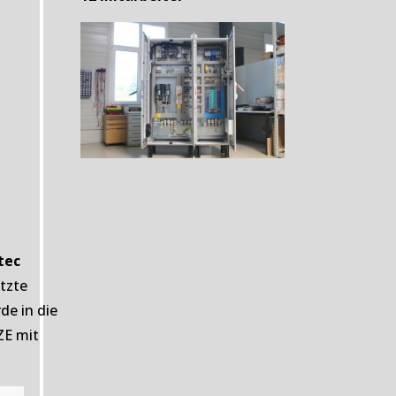
tec
tzte
de in die
ZE mit