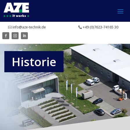
info@aze-technik.de
+49 (0)7623-74165 30
Historie