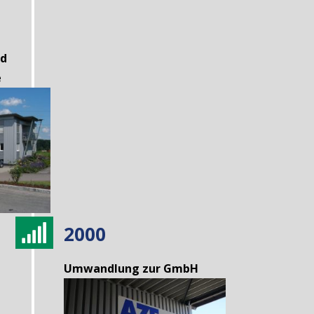
nd
e
2000

Umwandlung zur GmbH